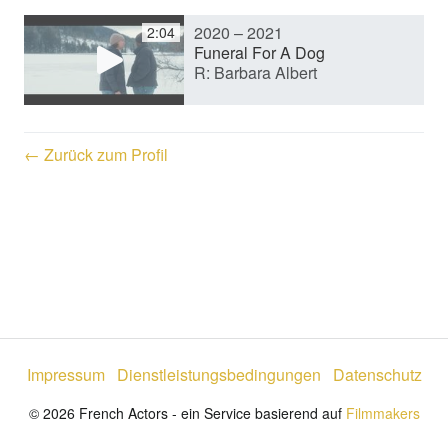
2020 – 2021
2:04
e
Funeral For A Dog
R: Barbara Albert
o
← Zurück zum Profil
a
b
s
Impressum
Dienstleistungsbedingungen
Datenschutz
p
© 2026 French Actors - ein Service basierend auf
Filmmakers