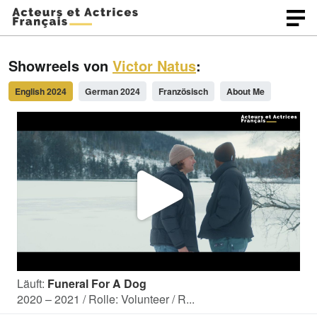
Showreels von
Victor Natus
:
English 2024
German 2024
Französisch
About Me
V
i
Läuft:
Funeral For A Dog
d
2020 – 2021 / Rolle: Volunteer / R...