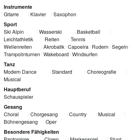
Instrumente
Gitarre
Klavier
Saxophon
Sport
Ski Alpin
Wasserski
Basketball
Leichtathletik
Reiten
Tennis
Wellenreiten
Akrobatik
Capoeira
Rudern
Segeln
Trampolinturnen
Wakeboard
Windsurfen
Tanz
Modern Dance
Standard
Choreografie
Musical
Hauptberuf
Schauspieler
Gesang
Choral
Chorgesang
Country
Musical
Bühnengesang
Oper
Besondere Fähigkeiten
Pantomime
Clown
Maskenspiel
Stunt