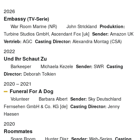
2026
Embassy
(TV-Serie)
War Room Marine (NR)
John Strickland
Produktion:
Turbine Studios GmbH, Ascendant Fox [uk]
Sender:
Amazon UK
Vertrieb:
AGC
Casting Director:
Alexandra Montag (CSA)
2022
Und Ihr Schaut Zu
Barkeeper
Michaela Kezele
Sender:
SWR
Casting
Director:
Deborah Tolkien
2020 – 2021
Funeral For A Dog
Volunteer
Barbara Albert
Sender:
Sky Deutschland
Fernsehen GmbH & Co. KG [de]
Casting Director:
Jenny
Haesen
2020
Roommates
Spare Room
Hunter Diaz
Sender:
Web-Series
Casting