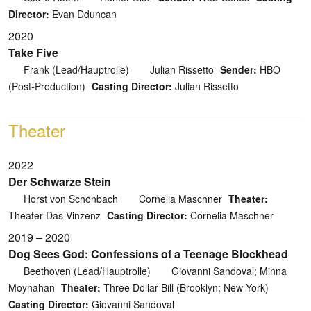
Director:
Evan Dduncan
2020
Take Five
Frank (Lead/Hauptrolle)
Julian Rissetto
Sender:
HBO
(Post-Production)
Casting Director:
Julian Rissetto
Theater
2022
Der Schwarze Stein
Horst von Schönbach
Cornelia Maschner
Theater:
Theater Das Vinzenz
Casting Director:
Cornelia Maschner
2019 – 2020
Dog Sees God: Confessions of a Teenage Blockhead
Beethoven (Lead/Hauptrolle)
Giovanni Sandoval; Minna
Moynahan
Theater:
Three Dollar Bill (Brooklyn; New York)
Casting Director:
Giovanni Sandoval