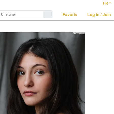
FR
Favoris
Log in / Join
© FredCourtois