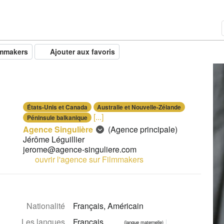
lmmakers
Ajouter aux favoris
États-Unis et Canada
Australie et Nouvelle-Zélande
[...]
Péninsule balkanique
Agence Singulière
(Agence principale)
Jérôme Léguillier
jerome@agence-singuliere.com
ouvrir l'agence sur Filmmakers
Nationalité
Français, Américain
Les langues
Français
(langue maternelle)