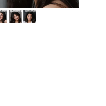
edCourtois
© FredCourtois
© FredCourtois