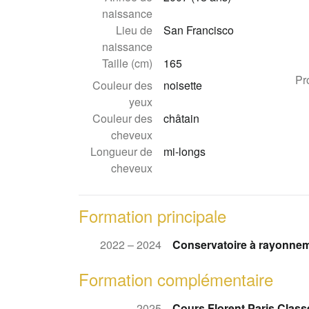
naissance
Lieu de
San Francisco
naissance
Taille (cm)
165
Pr
Couleur des
noisette
yeux
Couleur des
châtain
cheveux
Longueur de
mi-longs
cheveux
Formation principale
2022 – 2024
Conservatoire à rayonneme
Formation complémentaire
2025
Cours Florent Paris Class