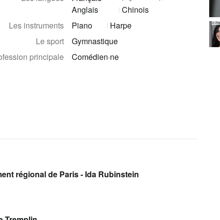
Anglais
Chinois
Les instruments
Piano
Harpe
© Fr
Le sport
Gymnastique
ofession principale
Comédien·ne
nt régional de Paris - Ida Rubinstein
e Tremplin