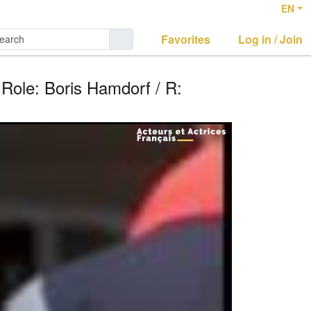
EN
Favorites
Log in / Join
le: Boris Hamdorf / R: