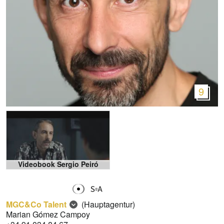
9
Videobook Sergio Peiró
MGC&Co Talent
(Hauptagentur)
Marian Gómez Campoy